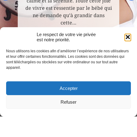
calme et la sérénité. Toute cette joie
de vivre est ressentie par le bébé qui
ne demande qu’à grandir dans
cette…
Le respect de votre vie privée
est notre priorité.
Lire
Nous utilisons les cookies afin d’améliorer l’expérience de nos utilisateurs
et leur offrir certaines fonctionnalités. Les cookies sont des données qui
sont téléchargées ou stockées sur votre ordinateur ou sur tout autre
appareil.
Accepter
LE BIEN-ÊTRE PAR L'HYPNOSE
Refuser
Institut le nouveau monde de Paris
Avis des clients en hypnothérapie
Bienfaits de l'hypnose Paris 92
Tarif réduit pour étudiants
Bienfaits de l'hypnose
Séance découverte gratuite