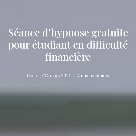
Séance d’hypnose gratuite
pour étudiant en difficulté
financière
Posté le
14 mars 2021
4 commentaires