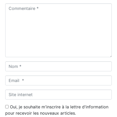
C
o
m
m
e
n
t
a
i
r
N
e
o
*
m
E
*
m
a
S
i
i
l
t
Oui, je souhaite m'inscrire à la lettre d'information
*
e
pour recevoir les nouveaux articles.