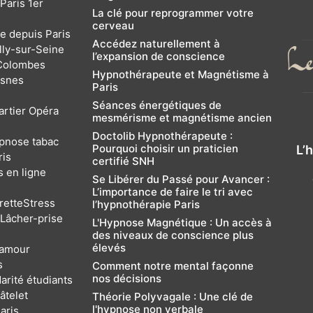
Paris 1er
La clé pour reprogrammer votre
cerveau
e depuis Paris
Accédez naturellement à
lly-sur-Seine
l’expansion de conscience
Colombes
Hypnothérapeute et Magnétisme à
snes
Paris
Séances énergétiques de
rtier Opéra
mesmérisme et magnétisme ancien
Doctolib Hypnothérapeute :
pnose tabac
Pourquoi choisir un praticien
L’
ris
certifié SNH
 en ligne
Se Libérer du Passé pour Avancer :
L’importance de faire le tri avec
rette
Stress
l’hypnothérapie Paris
Lâcher-prise
L'Hypnose Magnétique : Un accès à
des niveaux de conscience plus
élevés
 amour
s
Comment notre mental façonne
nos décisions
arité étudiants
âtelet
Théorie Polyvagale : Une clé de
l'hypnose non verbale
aris