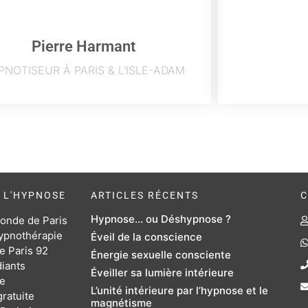
Pierre Harmant
PNOTISEUR À PARIS & L'ISLE-ADAM
R L'HYPNOSE
ARTICLES RÉCENTS
C
Hypnose... ou Déshypnose ?
monde de Paris
hypnothérapie
Éveil de la conscience
e Paris 92
Énergie sexuelle consciente
diants
Éveiller sa lumière intérieure
se
L’unité intérieure par l’hypnose et le
ratuite
magnétisme