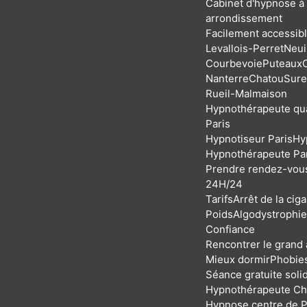
Cabinet d'hypnose à 
arrondissement
Facilement accessibl
Levallois-Perret
Neui
Courbevoie
Puteaux
Nanterre
Chatou
Sure
Rueil-Malmaison
Hypnothérapeute qua
Paris
Hypnotiseur Paris
Hy
Hypnothérapeute Pa
Prendre rendez-vous
24H/24
Tarifs
Arrêt de la ciga
Poids
Algodystrophie
Confiance
Rencontrer le grand
Mieux dormir
Phobie
Séance gratuite solid
Hypnothérapeute Ch
Hypnose centre de P