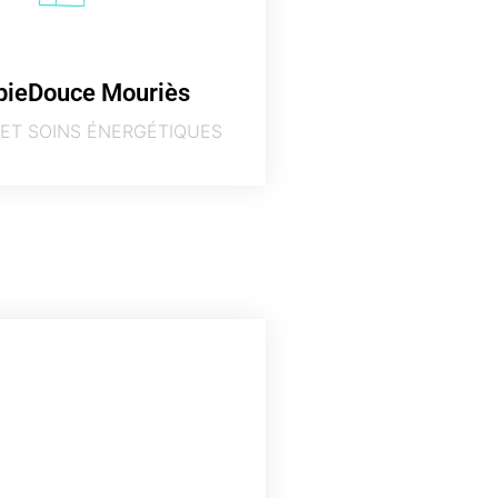
pieDouce Mouriès
ET SOINS ÉNERGÉTIQUES