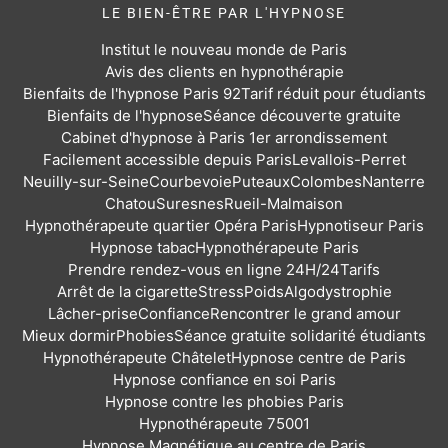
LE BIEN-ÊTRE PAR L'HYPNOSE
Institut le nouveau monde de Paris
Avis des clients en hypnothérapie
Bienfaits de l'hypnose Paris 92
Tarif réduit pour étudiants
Bienfaits de l'hypnose
Séance découverte gratuite
Cabinet d'hypnose à Paris 1er arrondissement
Facilement accessible depuis Paris
Levallois-Perret
Neuilly-sur-Seine
Courbevoie
Puteaux
Colombes
Nanterre
Chatou
Suresnes
Rueil-Malmaison
Hypnothérapeute quartier Opéra Paris
Hypnotiseur Paris
Hypnose tabac
Hypnothérapeute Paris
Prendre rendez-vous en ligne 24H/24
Tarifs
Arrêt de la cigarette
Stress
Poids
Algodystrophie
Lâcher-prise
Confiance
Rencontrer le grand amour
Mieux dormir
Phobies
Séance gratuite solidarité étudiants
Hypnothérapeute Châtelet
Hypnose centre de Paris
Hypnose confiance en soi Paris
Hypnose contre les phobies Paris
Hypnothérapeute 75001
Hypnose Magnétique au centre de Paris