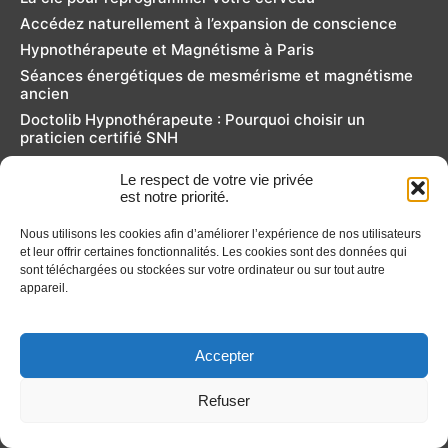
Accédez naturellement à l’expansion de conscience
Hypnothérapeute et Magnétisme à Paris
Séances énergétiques de mesmérisme et magnétisme
ancien
Doctolib Hypnothérapeute : Pourquoi choisir un
praticien certifié SNH
Se Libérer du Passé pour Avancer : L’importance de
Le respect de votre vie privée
faire le tri avec l’hypnothérapie Paris
est notre priorité.
L'Hypnose Magnétique : Un accès à des niveaux de
conscience plus élevés
Nous utilisons les cookies afin d’améliorer l’expérience de nos utilisateurs
Comment notre mental façonne nos décisions
et leur offrir certaines fonctionnalités. Les cookies sont des données qui
sont téléchargées ou stockées sur votre ordinateur ou sur tout autre
Théorie Polyvagale : Une clé de l'hypnose non verbale
appareil.
Supra conscience et hypnose pour transformer votre
vie
Développez votre Intelligence Émotionnelle en Hypnose
Accepter
Hypnose et Magnétisme
Relaxation au quotidien : Les bienfaits pour votre
Refuser
mieux-être