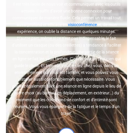
Il est très facile de nous voir et communiquer avec les outils
actuels. Il suffit d’avoir une bonne connexion pour
communiquer de manière fluide. Cela permet un travail tout
aussi profond et efficace en
visioconférence
et, de mon
expérience, on oublie la distance en quelques minutes.
D’autre part, même si ce n’est pas indispensable, le fait
d’utiliser un casque (ou des oreillettes) a tendance à faciliter
la concentration et la profondeur. Une partie de la séance
en ligne se fait les yeux fermés. C’est la voix du praticien qui
guide le client. Et bien sûr, vous restez chez vous, dans un
environnement qui vous est familier, et vous pouvez vous
installer aussi confortablement que nécessaire. Vous
pouvez également faire une séance en ligne depuis le lieu de
votre choix (au bureau, en déplacement, en extérieur…) du
moment que les conditions de confort et d’intimité sont
réunies. Vous vous épargnez de la fatigue et le temps d’un
trajet.