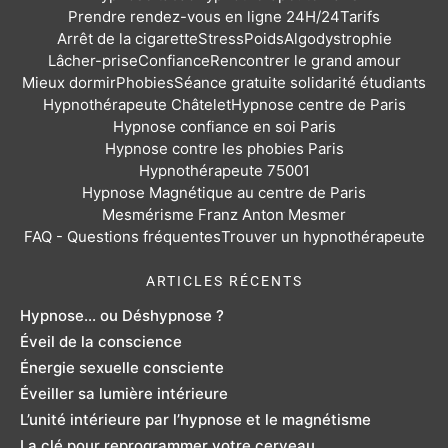
Prendre rendez-vous en ligne 24H/24
Tarifs
Arrêt de la cigarette
Stress
Poids
Algodystrophie
Lâcher-prise
Confiance
Rencontrer le grand amour
Mieux dormir
Phobies
Séance gratuite solidarité étudiants
Hypnothérapeute Châtelet
Hypnose centre de Paris
Hypnose confiance en soi Paris
Hypnose contre les phobies Paris
Hypnothérapeute 75001
Hypnose Magnétique au centre de Paris
Mesmérisme Franz Anton Mesmer
FAQ - Questions fréquentes
Trouver un hypnothérapeute
ARTICLES RÉCENTS
Hypnose... ou Déshypnose ?
Éveil de la conscience
Énergie sexuelle consciente
Éveiller sa lumière intérieure
L’unité intérieure par l’hypnose et le magnétisme
La clé pour reprogrammer votre cerveau