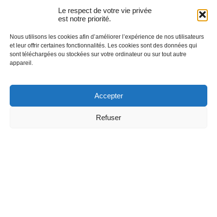
cerveau limbique qui abrite le subconscient et le
Le respect de votre vie privée
système nerveux autonome, qui contrôle toutes les
est notre priorité.
fonctions biologiques automatiques qui se
Nous utilisons les cookies afin d’améliorer l’expérience de nos utilisateurs
et leur offrir certaines fonctionnalités. Les cookies sont des données qui
succèdent d’un moment à l’autre. Une fois qu’une
sont téléchargées ou stockées sur votre ordinateur ou sur tout autre
pensée est programmée, tel un serviteur obéissant
appareil.
aux ordres de son maître, le système nerveux
autonome met à exécution la demande mentale.
Accepter
Refuser