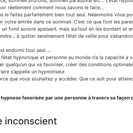
ence, sommeil profond, sommeil paradoxal etc… L’état hypn
avoir réellement comment nous savons le faire…
le faites parfaitement bien tout seul. Néanmoins vous pouv
er votre entrée dans ce sommeil. C’est ce que font les paren
un fond sonore apaisant, mais surtout en les bordant et en
ndre… à quitter sereinement l’état de veille pour s’abando
est endormi tout seul …
l’état hypnotique et personne au monde n’a la capacité à v
quelqu’un qui va favoriser, créer des conditions optimales 
aire s’appelle un hypnotiseur.
rce que vous souhaitez y accéder. Que ce soit pour atteind
to-hypnose favorisée par une personne à travers sa faço
e inconscient